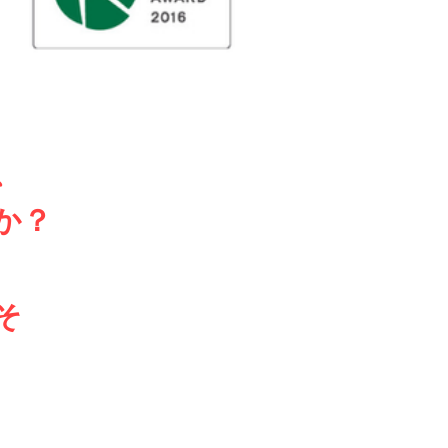
、
か？
そ