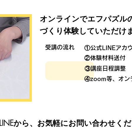
オンラインでエフパズル
づくり体験していただけ
受講の流れ
​①公式LINEア
②体験材料送付
​③講座日程調整
④zoom等、オ
LINEから、お気軽にお問い合わせく